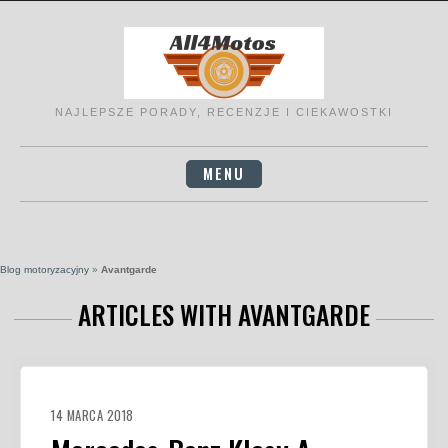
Skip
to
content
NAJLEPSZE PORADY, RECENZJE I CIEKAWOSTKI
MENU
Blog motoryzacyjny
»
Avantgarde
ARTICLES WITH AVANTGARDE
14 MARCA 2018