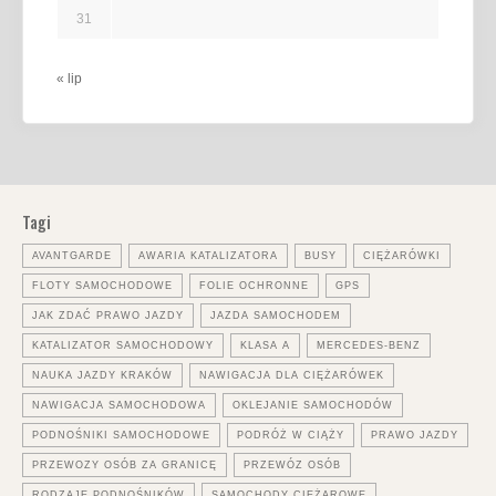
31
« lip
Tagi
AVANTGARDE
AWARIA KATALIZATORA
BUSY
CIĘŻARÓWKI
FLOTY SAMOCHODOWE
FOLIE OCHRONNE
GPS
JAK ZDAĆ PRAWO JAZDY
JAZDA SAMOCHODEM
KATALIZATOR SAMOCHODOWY
KLASA A
MERCEDES-BENZ
NAUKA JAZDY KRAKÓW
NAWIGACJA DLA CIĘŻARÓWEK
NAWIGACJA SAMOCHODOWA
OKLEJANIE SAMOCHODÓW
PODNOŚNIKI SAMOCHODOWE
PODRÓŻ W CIĄŻY
PRAWO JAZDY
PRZEWOZY OSÓB ZA GRANICĘ
PRZEWÓZ OSÓB
RODZAJE PODNOŚNIKÓW
SAMOCHODY CIĘŻAROWE