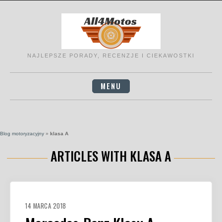
Skip
to
content
NAJLEPSZE PORADY, RECENZJE I CIEKAWOSTKI
MENU
Blog motoryzacyjny
»
klasa A
ARTICLES WITH KLASA A
14 MARCA 2018