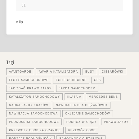
31
« lip
Tagi
AVANTGARDE
AWARIA KATALIZATORA
BUSY
CIĘŻARÓWKI
FLOTY SAMOCHODOWE
FOLIE OCHRONNE
GPS
JAK ZDAĆ PRAWO JAZDY
JAZDA SAMOCHODEM
KATALIZATOR SAMOCHODOWY
KLASA A
MERCEDES-BENZ
NAUKA JAZDY KRAKÓW
NAWIGACJA DLA CIĘŻARÓWEK
NAWIGACJA SAMOCHODOWA
OKLEJANIE SAMOCHODÓW
PODNOŚNIKI SAMOCHODOWE
PODRÓŻ W CIĄŻY
PRAWO JAZDY
PRZEWOZY OSÓB ZA GRANICĘ
PRZEWÓZ OSÓB
RODZAJE PODNOŚNIKÓW
SAMOCHODY CIĘŻAROWE