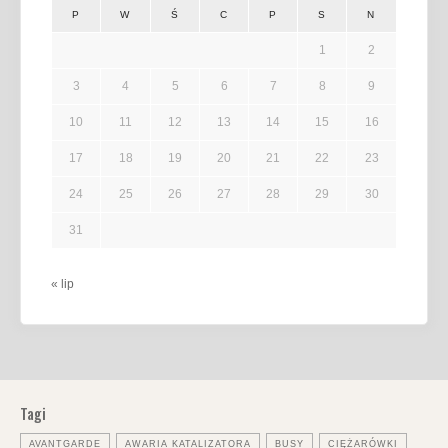
P
W
Ś
C
P
S
N
1
2
3
4
5
6
7
8
9
10
11
12
13
14
15
16
17
18
19
20
21
22
23
24
25
26
27
28
29
30
31
« lip
Tagi
AVANTGARDE
AWARIA KATALIZATORA
BUSY
CIĘŻARÓWKI