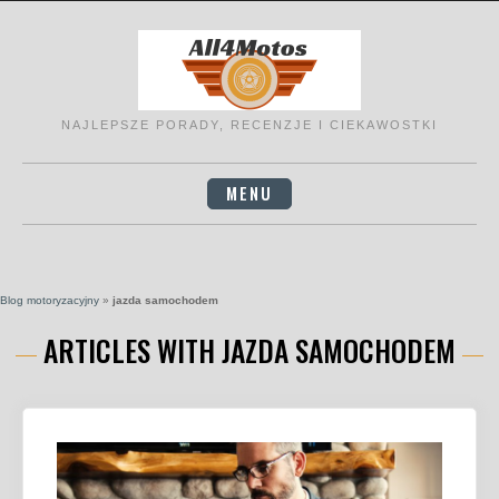
Skip
to
content
NAJLEPSZE PORADY, RECENZJE I CIEKAWOSTKI
MENU
Blog motoryzacyjny
»
jazda samochodem
ARTICLES WITH JAZDA SAMOCHODEM