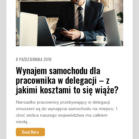
8 PAŹDZIERNIKA 2019
Wynajem samochodu dla
pracownika w delegacji – z
jakimi kosztami to się wiąże?
Nierzadko pracownicy przebywający w delegacji
zmuszeni są do wynajęcia samochodu na miejscu. I
choć stolica naszego województwa ma całkiem
niezłą…
Read More